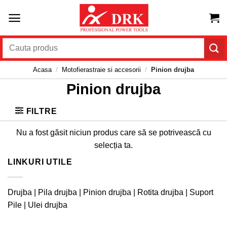
Skip
to
content
Caută
după:
Acasa
/
Motofierastraie si accesorii
/
Pinion drujba
Pinion drujba
FILTRE
Nu a fost găsit niciun produs care să se potrivească cu
selecția ta.
LINKURI UTILE
Drujba
|
Pila drujba
|
Pinion drujba
|
Rotita drujba
|
Suport
Pile
|
Ulei drujba