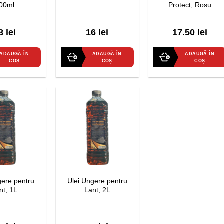
00ml
Protect, Rosu
0
0
8 lei
16 lei
17.50 lei
out
out
of
of
5
5
ADAUGĂ ÎN
ADAUGĂ ÎN
ADAUGĂ ÎN
COȘ
COȘ
COȘ
gere pentru
Ulei Ungere pentru
nt, 1L
Lant, 2L
0