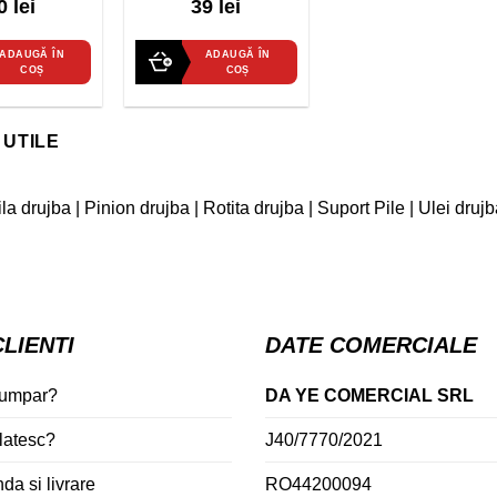
0 lei
39 lei
out
of
5
ADAUGĂ ÎN
ADAUGĂ ÎN
COȘ
COȘ
 UTILE
ila drujba
|
Pinion drujba
|
Rotita drujba
|
Suport Pile
|
Ulei drujb
CLIENTI
DATE COMERCIALE
umpar?
DA YE COMERCIAL SRL
latesc?
J40/7770/2021
a si livrare
RO44200094