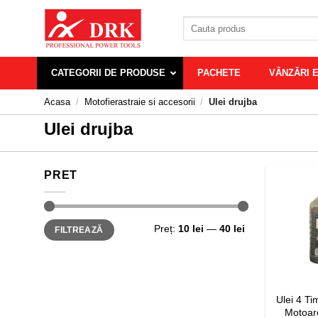
Skip
Caută
to
după:
content
CATEGORII DE PRODUSE
PACHETE
VÂNZĂRI 
Acasa
/
Motofierastraie si accesorii
/
Ulei drujba
Ulei drujba
PRET
Preț
Preț
Preț:
10 lei
—
40 lei
FILTREAZĂ
minim
maxim
Ulei 4 Ti
Motoar