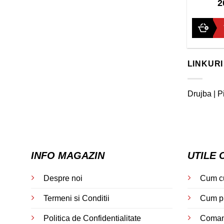
2
out
of
5
LINKURI
Drujba
|
P
INFO MAGAZIN
UTILE 
Despre noi
Cum c
Termeni si Conditii
Cum p
Politica de Confidentialitate
Comand